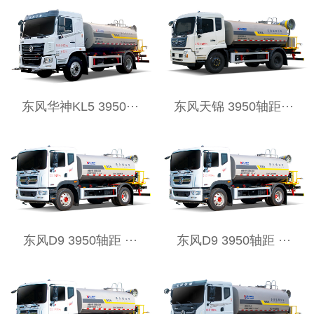
东风华神KL5 3950···
东风天锦 3950轴距···
东风D9 3950轴距 ···
东风D9 3950轴距 ···