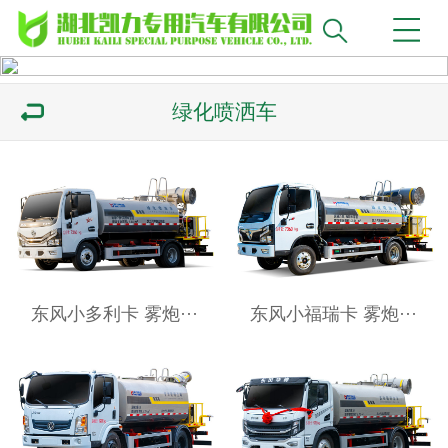
绿化喷洒车
东风小多利卡 雾炮···
东风小福瑞卡 雾炮···