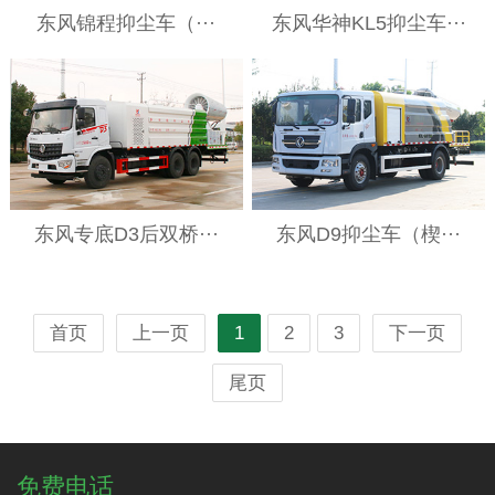
东风锦程抑尘车（···
东风华神KL5抑尘车···
东风专底D3后双桥···
东风D9抑尘车（楔···
首页
上一页
1
2
3
下一页
尾页
免费电话